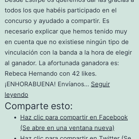
todos los que habéis participado en el
concurso y ayudado a compartir. Es
necesario explicar que hemos tenido muy
en cuenta que no existiese ningún tipo de
vinculación con la banda a la hora de elegir
al ganador. La afortunada ganadora es:
Rebeca Hernando con 42 likes.
¡ENHORABUENA! Envíanos…
Seguir
Ganador
leyendo
Comparte esto:
del
Concurso
Haz clic para compartir en Facebook
Neurasia
(Se abre en una ventana nueva)
–
Haz clic para compartir en Twitter (Se