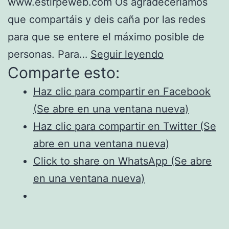
www.estirpeweb.com Os agradeceríamos
que compartáis y deis caña por las redes
para que se entere el máximo posible de
¡Estrenamos
personas. Para…
Seguir leyendo
Comparte esto:
dominio
para
Haz clic para compartir en Facebook
nuestra
(Se abre en una ventana nueva)
WEB
Haz clic para compartir en Twitter (Se
y
abre en una ventana nueva)
traemos
Click to share on WhatsApp (Se abre
novedades!
en una ventana nueva)