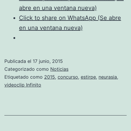
¿Te
abre en una ventana nueva)
lo
Click to share on WhatsApp (Se abre
vas
en una ventana nueva)
a
perder?
Publicada el
17 junio, 2015
Categorizado como
Noticias
Etiquetado como
2015
,
concurso
,
estirpe
,
neurasia
,
videoclip Infinito