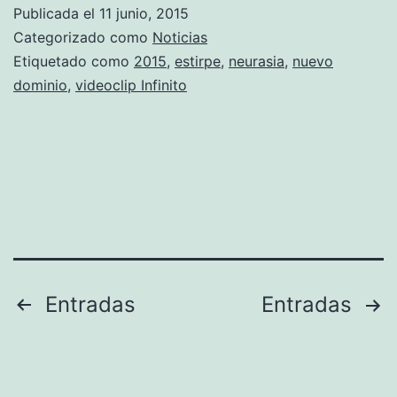
Publicada el
11 junio, 2015
Categorizado como
Noticias
Etiquetado como
2015
,
estirpe
,
neurasia
,
nuevo
dominio
,
videoclip Infinito
Navegación
Entradas
Entradas
de
entradas