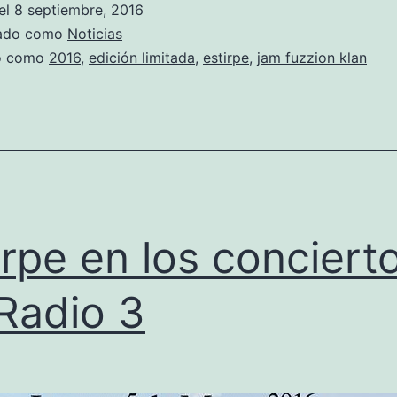
el
8 septiembre, 2016
zado como
Noticias
do como
2016
,
edición limitada
,
estirpe
,
jam fuzzion klan
irpe en los conciert
Radio 3