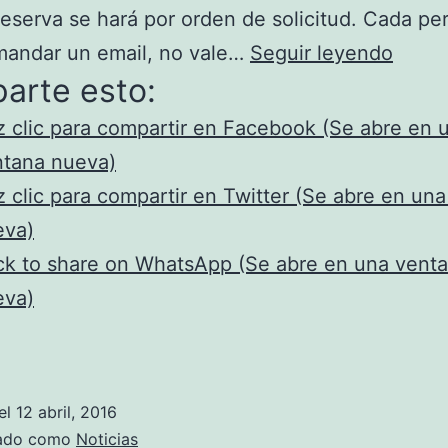
reserva se hará por orden de solicitud. Cada pe
Estirp
mandar un email, no vale…
Seguir leyendo
arte esto:
en
los
 clic para compartir en Facebook (Se abre en 
conci
ntana nueva)
de
 clic para compartir en Twitter (Se abre en un
Radio
eva)
3
ck to share on WhatsApp (Se abre en una vent
eva)
el
12 abril, 2016
zado como
Noticias