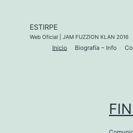
Saltar
al
contenido
ESTIRPE
Web Oficial | JAM FUZZION KLAN 2016
Inicio
Biografía – Info
Co
FI
Comunica