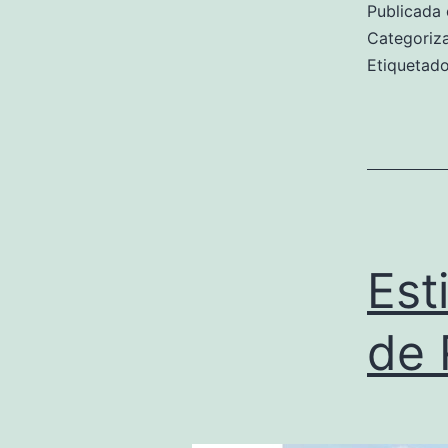
Publicada 
Categori
Etiqueta
Est
de 