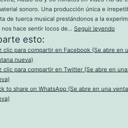
terial sonoro. Una producción única e irrepeti
ta de tuerca musical prestándonos a la experi
Estr
e nos hace sentir locos de…
Seguir leyendo
arte esto:
Jam
Fuzz
 clic para compartir en Facebook (Se abre en 
Klan
ntana nueva)
–
 clic para compartir en Twitter (Se abre en un
Edic
eva)
Limi
ck to share on WhatsApp (Se abre en una vent
eva)