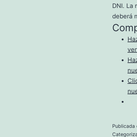
DNI. La 
deberá 
Comp
Haz
ve
Haz
nu
Cli
nu
Publicada 
Categori