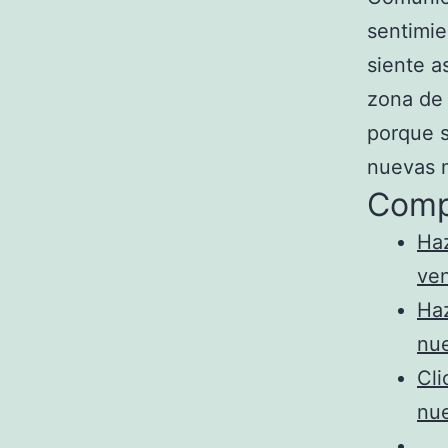
sentimie
siente a
zona de 
porque s
nuevas 
Comp
Haz
ve
Haz
nu
Cli
nu