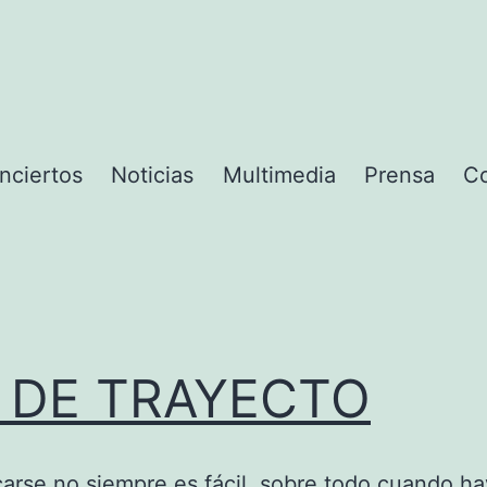
nciertos
Noticias
Multimedia
Prensa
Co
N DE TRAYECTO
rse no siempre es fácil, sobre todo cuando ha