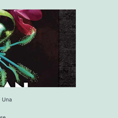
. Una
n
ese