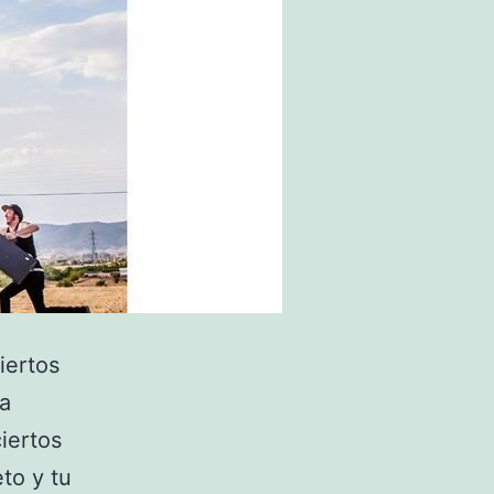
iertos
 a
iertos
to y tu