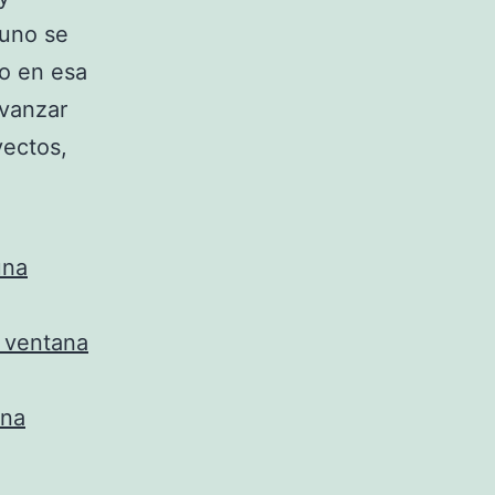
 uno se
ro en esa
avanzar
yectos,
YECTO
una
a ventana
ana