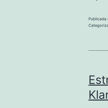
Publicada 
Categori
Est
Kla