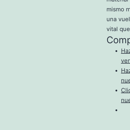
mismo ma
una vuel
vital qu
Comp
Haz
ve
Haz
nu
Cli
nu