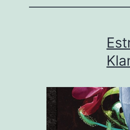
Est
Kla