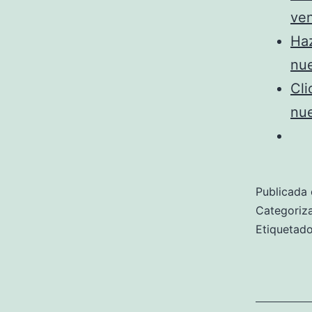
ve
Haz
nu
Cli
nu
Publicada 
Categori
Etiqueta