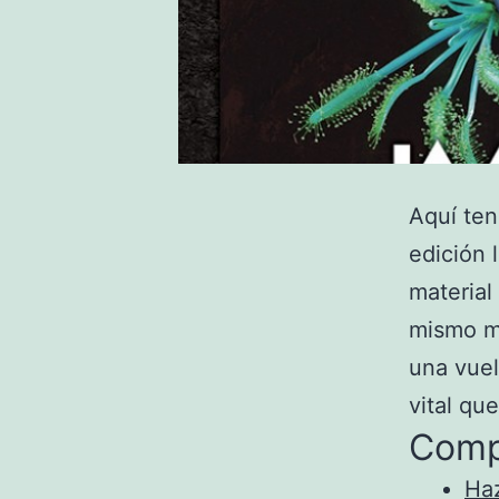
Aquí te
edición 
material
mismo ma
una vuel
vital qu
Comp
Haz