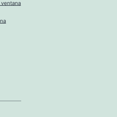
a ventana
ana