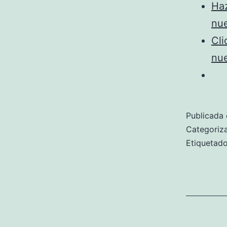
Haz
nu
Cli
nu
Publicada 
Categori
Etiqueta