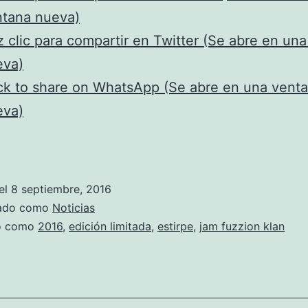
Klan
ntana nueva)
–
 clic para compartir en Twitter (Se abre en un
Edic
eva)
Limi
ck to share on WhatsApp (Se abre en una vent
eva)
el
8 septiembre, 2016
zado como
Noticias
do como
2016
,
edición limitada
,
estirpe
,
jam fuzzion klan