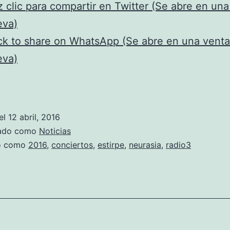
de
 clic para compartir en Twitter (Se abre en un
Radio
eva)
3
ck to share on WhatsApp (Se abre en una vent
eva)
el
12 abril, 2016
zado como
Noticias
do como
2016
,
conciertos
,
estirpe
,
neurasia
,
radio3