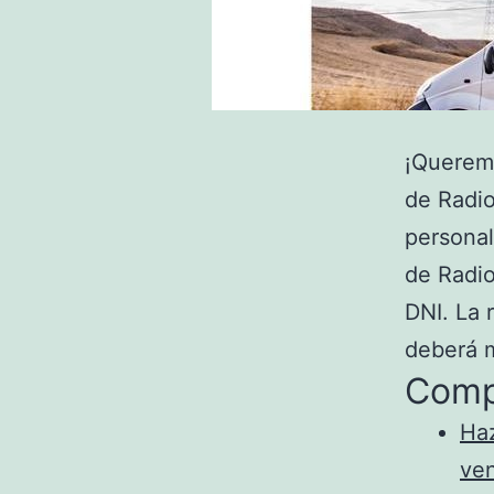
¡Queremo
de Radio
persona
de Radio
DNI. La 
deberá 
Comp
Haz
ve