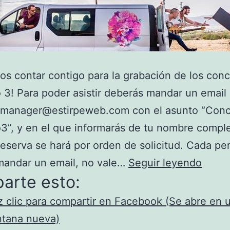
s contar contigo para la grabación de los conc
 3! Para poder asistir deberás mandar un email
lmanager@estirpeweb.com con el asunto “Conc
3”, y en el que informarás de tu nombre comple
reserva se hará por orden de solicitud. Cada pe
Estirp
mandar un email, no vale…
Seguir leyendo
arte esto:
en
los
 clic para compartir en Facebook (Se abre en 
conci
ntana nueva)