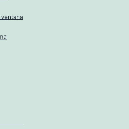
a ventana
ión
tada
ana