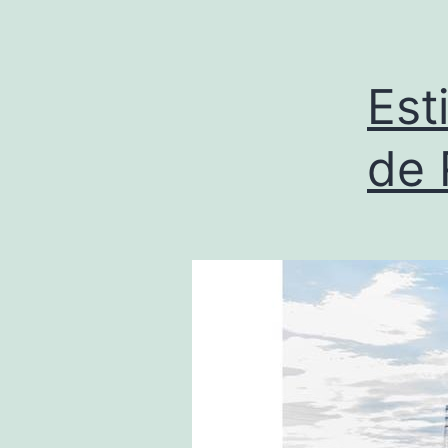
Est
de 