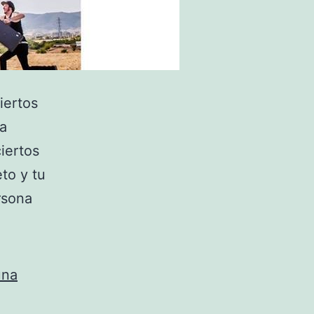
iertos
 a
iertos
to y tu
rsona
e
una
ertos