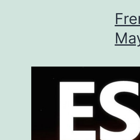
Fre
May