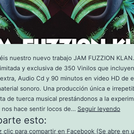
néis nuestro nuevo trabajo JAM FUZZION KLAN
limitada y exclusiva de 350 Vinilos que incluye
 extra, Audio Cd y 90 minutos en video HD de 
terial sonoro. Una producción única e irrepeti
ta de tuerca musical prestándonos a la experi
Estr
e nos hace sentir locos de…
Seguir leyendo
arte esto:
Jam
Fuzz
 clic para compartir en Facebook (Se abre en 